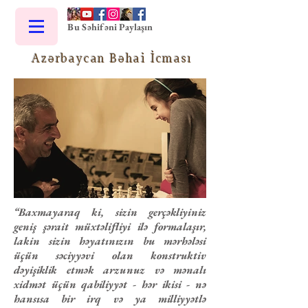
Bu Səhifəni Paylaşın
Azərbaycan Bəhai İcması
“Baxmayaraq ki, sizin gerçəkliyiniz
geniş şərait müxtəlifliyi ilə formalaşır,
lakin sizin həyatınızın bu mərhələsi
üçün səciyyəvi olan konstruktiv
dəyişiklik etmək arzunuz və mənalı
xidmət üçün qabiliyyət - hər ikisi - nə
hansısa bir irq və ya milliyyətlə