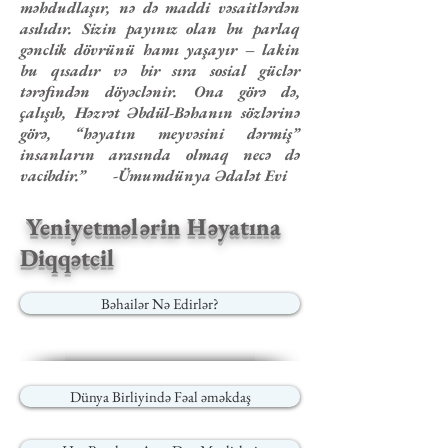
məhdudlaşır, nə də maddi vəsaitlərdən
asılıdır. Sizin payınız olan bu parlaq
gənclik dövrünü hamı yaşayır – lakin
bu qısadır və bir sıra sosial güclər
tərəfindən döyəclənir. Ona görə də,
çalışıb, Həzrət Əbdül-Bəhanın sözlərinə
görə, “həyatın meyvəsini dərmiş”
insanların arasında olmaq necə də
vacibdir.” -Ümumdünya Ədalət Evi
Yeniyetmələrin Həyatına
Diqqətcil
Bəhailər Nə Edirlər?
Dünya Birliyində Fəal əməkdaş