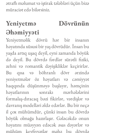
ətraflı məlumat və iştirak tələbləri üçün bizə
müraciət edə bilərsiniz.
Yeniyetmə Dövrünün
Əhəmiyyəti
Yeniyetməlik dövrü hər bir insanın
həyatında xüsusi bir yaş dövrüdür. İnsan bu
yaşda artıq uşaq deyil, eyni zamanda böyük
də deyil. Bu dövrdə fərdlər sürətli fiziki,
zehni və romantik dəyişikliklər keçirirlər.
Bu qısa və böhranlı dövr ərzində
yeniyetmələr öz həyatları və cəmiyyət
haqqında düşünməyə başlayır, həmçinin
həyatlarının sonrakı mərhələlərini
formalaş-dıracaq bəzi fikirlər, vərdişlər və
davranış modelləri əldə edərlər. Bu bir neçə
il çox mühümdür, çünki insan bu dövrdə
böyük olmağa hazırlaşır. Gələcəkdə onun
həyatını müəyyən edəcək əsas dəyərlər və
mühüm keyfiyyətlər məhz bu dövrdə