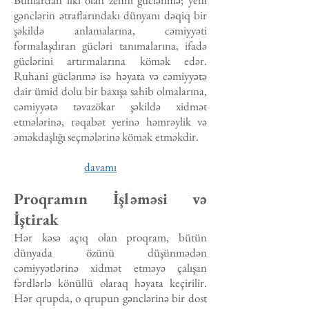
Bunlardan ilki olan zehni güclənmə; yeni
gənclərin ətraflarındakı dünyanı dəqiq bir
şəkildə anlamalarına, cəmiyyəti
formalaşdıran gücləri tanımalarına, ifadə
güclərini artırmalarına kömək edər.
Ruhani güclənmə isə həyata və cəmiyyətə
dair ümid dolu bir baxışa sahib olmalarına,
cəmiyyətə təvazökar şəkildə xidmət
etmələrinə, rəqabət yerinə həmrəylik və
əməkdaşlığı seçmələrinə kömək etməkdir.
davamı
Proqramın İşləməsi və
İştirak
Hər kəsə açıq olan proqram, bütün
dünyada özünü düşünmədən
cəmiyyətlərinə xidmət etməyə çalışan
fərdlərlə könüllü olaraq həyata keçirilir.
Hər qrupda, o qrupun gənclərinə bir dost