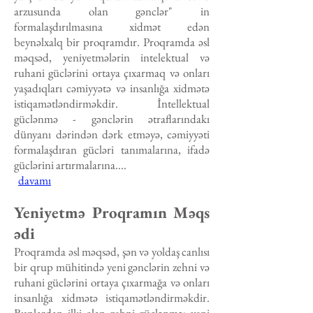
arzusunda olan gənclər" in
formalaşdırılmasına xidmət edən
beynəlxalq bir proqramdır. Proqramda əsl
məqsəd, yeniyetmələrin intelektual və
ruhani güclərini ortaya çıxarmaq və onları
yaşadıqları cəmiyyətə və insanlığa xidmətə
istiqamətləndirməkdir. İntellektual
güclənmə - gənclərin ətraflarındakı
dünyanı dərindən dərk etməyə, cəmiyyəti
formalaşdıran gücləri tanımalarına, ifadə
güclərini artırmalarına....
davamı
Yeniyetmə Proqramın Məqs
ədi
Proqramda əsl məqsəd, şən və yoldaş canlısı
bir qrup mühitində yeni gənclərin zehni və
ruhani güclərini ortaya çıxarmağa və onları
insanlığa xidmətə istiqamətləndirməkdir.