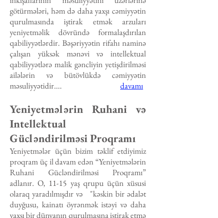
inkişaflarının məsuliyyətini üzərlərinə
götürmələri, həm də daha yaxşı cəmiyyətin
qurulmasında iştirak etmək arzuları
yeniyetməlik dövründə formalaşdırılan
qabiliyyətlərdir. Bəşəriyyətin rifahı naminə
çalışan yüksək mənəvi və intellektual
qabiliyyətlərə malik gəncliyin yetişdirilməsi
ailələrin və bütövlükdə cəmiyyətin
məsuliyyətidir....
davamı
Yeniyetmələrin Ruhani və
Intellektual
Gücləndirilməsi Proqramı
Yeniyetmələr üçün bizim təklif etdiyimiz
proqram üç il davam edən “Yeniyetmələrin
Ruhani Gücləndirilməsi Proqramı”
adlanır. O, 11-15 yaş qrupu üçün xüsusi
olaraq yaradılmışdır və "kəskin bir ədalət
duyğusu, kainatı öyrənmək istəyi və daha
yaxşı bir dünyanın qurulmasına iştirak etmə