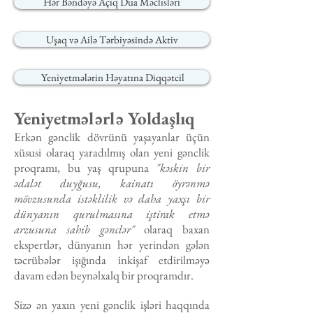
Hər Bəndəyə Açıq Dua Məclisləri
Uşaq və Ailə Tərbiyəsində Aktiv
Yeniyetmələrin Həyatına Diqqətcil
Yeniyetmələrlə Yoldaşlıq
Erkən gənclik dövrünü yaşayanlar üçün
xüsusi olaraq yaradılmış olan yeni gənclik
proqramı, bu yaş qrupuna
"kəskin bir
ədalət duyğusu, kainatı öyrənmə
mövzusunda istəklilik və daha yaxşı bir
dünyanın qurulmasına iştirak etmə
arzusuna sahib gənclər"
olaraq baxan
ekspertlər, dünyanın hər yerindən gələn
təcrübələr işığında inkişaf etdirilməyə
davam edən beynəlxalq bir proqramdır.
Sizə ən yaxın yeni gənclik işləri haqqında