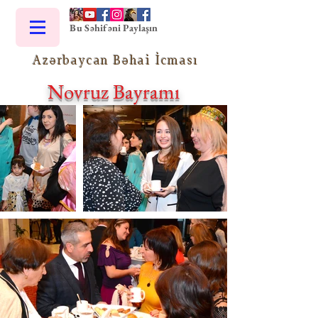
Bu Səhifəni Paylaşın
Azərbaycan Bəhai İcması
Novruz Bayramı