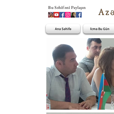
Bu Səhifəni Paylaşın
Azə
Ana Səhifə
İcma Bu Gün