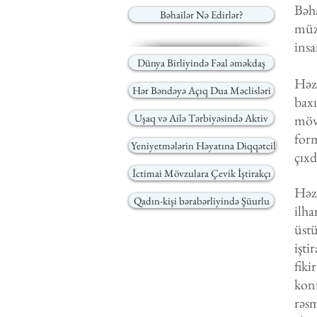
Bəha
Bəhailər Nə Edirlər?
müz
insa
Dünya Birliyində Fəal əməkdaş
Həz
Hər Bəndəyə Açıq Dua Məclisləri
baxı
Uşaq və Ailə Tərbiyəsində Aktiv
möv
form
Yeniyetmələrin Həyatına Diqqətcil
çıx
İctimai Mövzulara Çevik İştirakçı
Həz
Qadın-kişi bərabərliyində Şüurlu
ilh
üst
işt
fiki
konf
rəsm