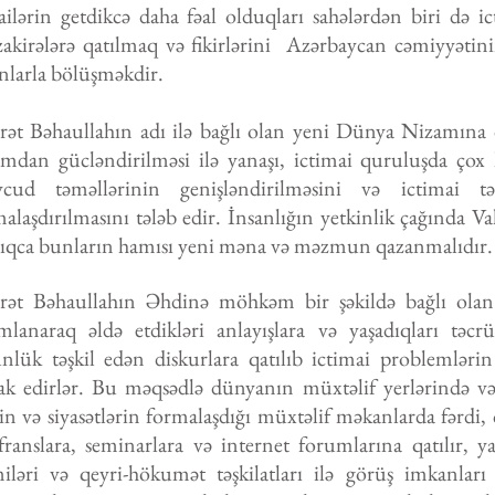
ilərin getdikcə daha fəal olduqları sahələrdən biri də i
akirələrə qatılmaq və fikirlərini Azərbaycan cəmiyyətin
nlarla bölüşməkdir.
rət Bəhaullahın adı ilə bağlı olan yeni Dünya Nizamına 
mdan gücləndirilməsi ilə yanaşı, ictimai quruluşda çox k
cud təməllərinin genişləndirilməsini və ictimai tə
alaşdırılmasını tələb edir. İnsanlığın yetkinlik çağında V
dıqca bunların hamısı yeni məna və məzmun qazanmalıdır.
rət Bəhaullahın Əhdinə möhkəm bir şəkildə bağlı olan
amlanaraq əldə etdikləri anlayışlara və yaşadıqları təcr
ünlük təşkil edən diskurlara qatılıb ictimai problemləri
irak edirlər. Bu məqsədlə dünyanın müxtəlif yerlərində v
rin və siyasətlərin formalaşdığı müxtəlif məkanlarda fərdi, 
ranslara, seminarlara və internet forumlarına qatılır, ya
iləri və qeyri-hökumət təşkilatları ilə görüş imkanları 