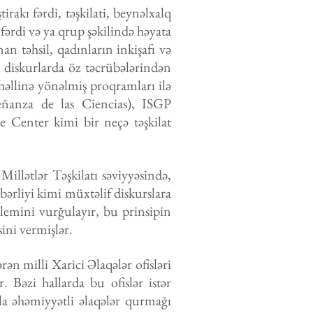
rakı fərdi, təşkilati, beynəlxalq
fərdi və ya qrup şəkilində həyata
an təhsil, qadınların inkişafı və
i, diskurlarda öz təcrübələrindən
 həllinə yönəlmiş proqramları ilə
anza de las Ciencias), ISGP
ce Center kimi bir neçə təşkilat
illətlər Təşkilatı səviyyəsində,
bərliyi kimi müxtəlif diskurslara
blemini vurğulayır, bu prinsipin
sini vermişlər.
ən milli Xarici Əlaqələr ofisləri
r. Bəzi hallarda bu ofislər istər
la əhəmiyyətli əlaqələr qurmağı