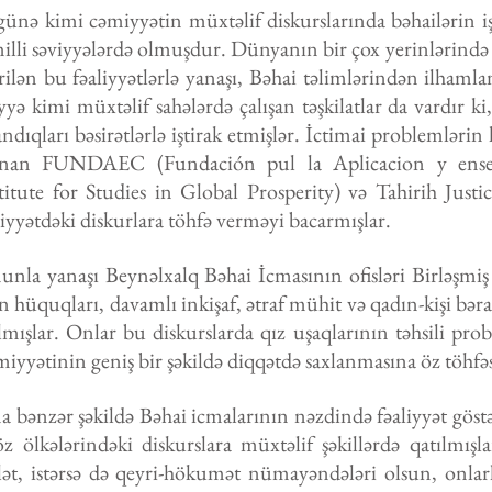
ünə kimi cəmiyyətin müxtəlif diskurslarında bəhailərin işti
illi səviyyələrdə olmuşdur. Dünyanın bir çox yerinlərində 
rilən bu fəaliyyətlərlə yanaşı, Bəhai təlimlərindən ilhamlan
yyə kimi müxtəlif sahələrdə çalışan təşkilatlar da vardır k
ndıqları bəsirətlərlə iştirak etmişlər. İctimai problemlərin
ınan FUNDAEC (Fundación pul la Aplicacion y enseñ
titute for Studies in Global Prosperity) və Tahirih Justi
yyətdəki diskurlara töhfə verməyi bacarmışlar.
nla yanaşı Beynəlxalq Bəhai İcmasının ofisləri Birləşmiş M
n hüquqları, davamlı inkişaf, ətraf mühit və qadın-kişi bəra
lmışlar. Onlar bu diskurslarda qız uşaqlarının təhsili pro
iyyətinin geniş bir şəkildə diqqətdə saxlanmasına öz töhfə
 bənzər şəkildə Bəhai icmalarının nəzdində fəaliyyət göstər
z ölkələrindəki diskurslara müxtəlif şəkillərdə qatılmışla
lət, istərsə də qeyri-hökumət nümayəndələri olsun, onlar