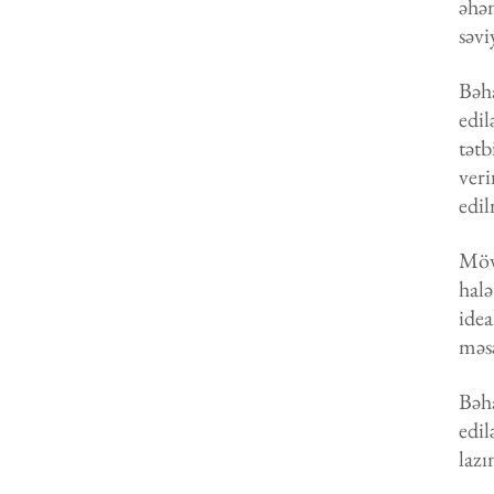
əhə
səvi
Bəh
edil
tətb
ver
edil
Möv
hal
idea
məsə
Bəha
edil
lazı