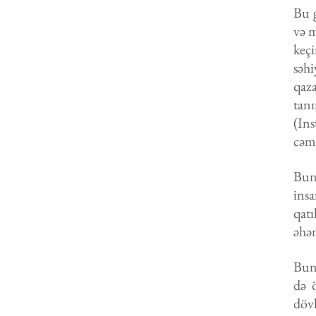
Bu g
və m
keçi
səhi
qaza
tan
(Ins
cəmi
Bunu
insa
qatı
əhəm
Buna
də ö
döv