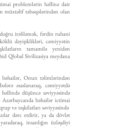
ctimai problemlərin həllinə dair
in müxtəlif təbəqələrindən olan
doğru irəliləmək, fərdin ruhani
öklü dəyişiklikləri, cəmiyyətin
şkilatların tamamilə yenidən
ahid Qlobal Sivilizasiya meydana
 bəhailər, Onun təlimlərindən
übələrə əsaslanaraq, cəmiyyətdə
n həllində düşüncə səviyyəsində
ə Azərbaycanda bəhailər ictimai
qrup və təşkilatları səviyyəsində
zılar dərc etdirir, ya da dövlət
yaradaraq, insanlığın üzləşdiyi