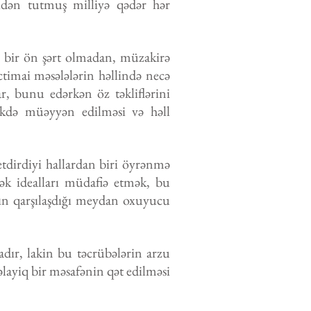
lidən tutmuş milliyə qədər hər
ç bir ön şərt olmadan, müzakirə
ictimai məsələlərin həllində necə
ar, bunu edərkən öz təkliflərini
rlikdə müəyyən edilməsi və həll
tdirdiyi hallardan biri öyrənmə
sək idealları müdafiə etmək, bu
ığın qarşılaşdığı meydan oxuyucu
adır, lakin bu təcrübələrin arzu
layiq bir məsafənin qət edilməsi