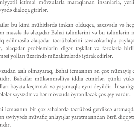
miyyətli ictimai mövzularla maraqlanan insanlarla, yer
yyədə dialoqa girirlər.
ailər bu kimi mühitlərdə imkan olduqca, səxavətlə və he
ən məsələ ilə əlaqədar Bəhai təlimlərini və bu təlimlərin 
iq edilməsilə əlaqədar təcrübələrini təvazökarlıqla paylaş
ir, əlaqədar problemlərin digər təşkilat və fərdlərlə bi
məsi yolları üzərində müzakirələrdə iştirak edirlər.
zudan asılı olmayaraq, Bəhai icmasının ən çox nümayiş e
ətidir. Bəhailər mükəmməlliyə iddia etmirlər, çünki yük
lları həyata keçirmək və yaşamaqla eyni deyildir. İnsanl
lələr saysızdır və hər mövzuda öyrəniləcək çox şey vardır.
i icmasının bir çox sahələrdə təcrübəsi getdikcə artmaqd
ən səviyyədə müvafiq anlayışlar yaratmasından ötrü diqqətə
mdır.