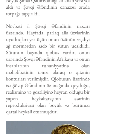
Böyük Şimal Qəbiristanlığı adlanan yerə yol
aldı və Şövqi Əfəndinin cənazəsi orada
torpağa tapşırıldı.
Növbəti il Şövqi Əfəndinin məzarı
üzərində, Hayfada, parlaq ailə üzvlərinin
uyuduqları yer üçün onun özünün seçdiyi
ağ mərmərdən sadə bir sütun ucaldıldı.
Sütunun başında qlobus vardır, onun
üzərində Şövqi Əfəndinin Afrikaya və onun
insanlarının ruhaniyyətinə olan
məhəbbətinin rəmzi olaraq o qitənin
konturları verilmişdir. Qlobusun üzərində
isə Şövqi Əfəndinin öz otağında qoyduğu,
realizminə və gözəlliyinə heyran olduğu bir
yapon heykəltaraşının əsərinin
reproduksiyası olan böyük və bürüncü
qartal heykəli oturmuşdur.