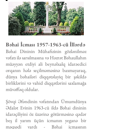
Bəhai İcması
1957-1963
-cü İllərdə
Bəhai Dininin Mühafizinin gözlənilməz
vəfatı ilə sarsılmasına və Həzrət Bəhaullahın
müəyyən etdiyi ali beynəlxalq idarəedici
orqanın hələ seçilməməsinə baxmayaraq,
dünya bəhailəri diqqətəlayiq bir şəkildə
birliklərini və vahid diqqətlərini saxlamağa
müvəffəq oldular.
Şövqi Əfəndinin vəfatından Ümumdünya
Ədalət Evinin 1963-cü ildə Bəhai dininin
idarəçiliyini öz üzərinə götürməsinə qədər
beş il yarım üçün icmanın yeganə bir
məqsədi vardı - Bəhai icmasının