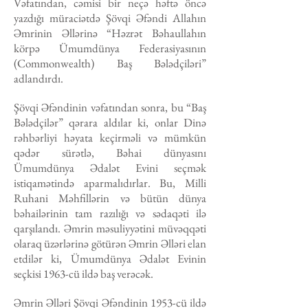
Vəfatından, cəmisi bir neçə həftə öncə
yazdığı müraciətdə Şövqi Əfəndi Allahın
Əmrinin Əllərinə “Həzrət Bəhaullahın
körpə Ümumdünya Federasiyasının
(Commonwealth) Baş Bələdçiləri”
adlandırdı.
Şövqi Əfəndinin vəfatından sonra, bu “Baş
Bələdçilər” qərara aldılar ki, onlar Dinə
rəhbərliyi həyata keçirməli və mümkün
qədər sürətlə, Bəhai dünyasını
Ümumdünya Ədalət Evini seçmək
istiqamətində aparmalıdırlar. Bu, Milli
Ruhani Məhfillərin və bütün dünya
bəhailərinin tam razılığı və sədaqəti ilə
qarşılandı. Əmrin məsuliyyətini müvəqqəti
olaraq üzərlərinə götürən Əmrin Əlləri elan
etdilər ki, Ümumdünya Ədalət Evinin
seçkisi 1963-cü ildə baş verəcək.
Əmrin Əlləri Şövqi Əfəndinin 1953-cü ildə