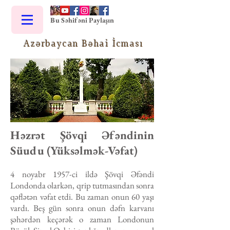
Bu Səhifəni Paylaşın
Azərbaycan Bəhai İcması
Həzrət Şövqi Əfəndinin
Süudu (Yüksəlmək-Vəfat)
4 noyabr 1957-ci ildə Şövqi Əfəndi
Londonda olarkən, qrip tutmasından sonra
qəflətən vəfat etdi. Bu zaman onun 60 yaşı
vardı. Beş gün sonra onun dəfn karvanı
şəhərdən keçərək o zaman Londonun