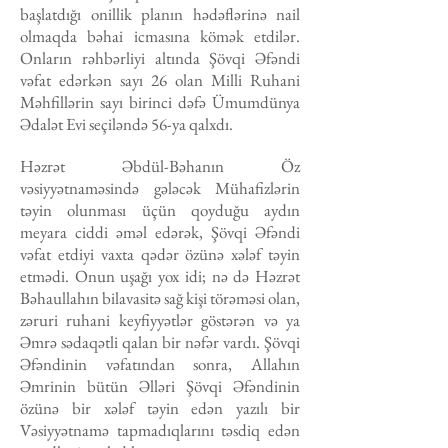
başlatdığı onillik planın hədəflərinə nail
olmaqda bəhai icmasına kömək etdilər.
Onların rəhbərliyi altında Şövqi Əfəndi
vəfat edərkən sayı 26 olan Milli Ruhani
Məhfillərin sayı birinci dəfə Ümumdünya
Ədalət Evi seçiləndə 56-ya qalxdı.
Həzrət Əbdül-Bəhanın Öz
vəsiyyətnaməsində gələcək Mühafizlərin
təyin olunması üçün qoyduğu aydın
meyara ciddi əməl edərək, Şövqi Əfəndi
vəfat etdiyi vaxta qədər özünə xələf təyin
etmədi. Onun uşağı yox idi; nə də Həzrət
Bəhaullahın bilavasitə sağ kişi törəməsi olan,
zəruri ruhani keyfiyyətlər göstərən və ya
Əmrə sədaqətli qalan bir nəfər vardı. Şövqi
Əfəndinin vəfatından sonra, Allahın
Əmrinin bütün Əlləri Şövqi Əfəndinin
özünə bir xələf təyin edən yazılı bir
Vəsiyyətnamə tapmadıqlarını təsdiq edən