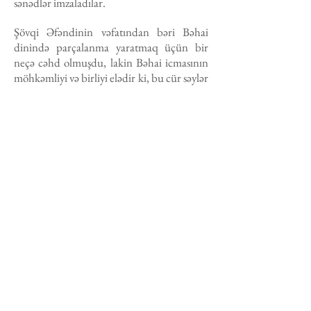
sənədlər imzaladılar.
Şövqi Əfəndinin vəfatından bəri Bəhai
dinində parçalanma yaratmaq üçün bir
neçə cəhd olmuşdu, lakin Bəhai icmasının
möhkəmliyi və birliyi elədir ki, bu cür səylər
həmişə uğursuzluğa düçar olur. 1960-cı
ildə, 80 yaşında, Əmrin Əllərindən ən yaşlısı
olan Çarlz Meyson Remi iddia etdi ki, o,
Şövqi Əfəndinin “irsi xələfidir”, lakin onun
əsassız iddiası maraq oyatmadı. Əvvəllər
cəlb etdiyi az bir qisim insan da ona məhəl
qoymadı və o 1974-cü ildə öldü.
Bəhai Dininin başqa bir Mühafizinin ola
biləcəyi və ya ola bilməyəcəyi barədə təsdiq,
belə bir təyinat üçün Həzrət Əbdül-
Bəhanın Vəsiyyətnaməsində qoyulmuş
meyara uyğun olaraq ancaq Ümumdünya
Ədalət Evinin səlahiyyətində idi. 1963-cü
ildə seçilməsinin arxasınca, Ümumdünya