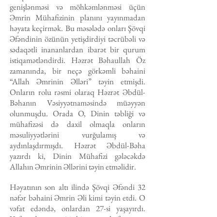
genişlənməsi və möhkəmlənməsi üçün
Əmrin Mühafizinin planını yayınmadan
həyata keçirmək. Bu məsələdə onları Şövqi
Əfəndinin özünün yetişdirdiyi təcrübəli və
sədaqətli inananlardan ibarət bir qurum
istiqamətləndirdi. Həzrət Bəhaullah Öz
zamanında, bir neçə görkəmli bəhaini
“Allah Əmrinin Əlləri” təyin etmişdi.
Onların rolu rəsmi olaraq Həzrət Əbdül-
Bəhanın Vəsiyyətnaməsində müəyyən
olunmuşdu. Orada O, Dinin təbliği və
mühafizəsi də daxil olmaqla onların
məsuliyyətlərini vurğulamış və
aydınlaşdırmışdı. Həzrət Əbdül-Bəha
yazırdı ki, Dinin Mühafizi gələcəkdə
Allahın Əmrinin Əllərini təyin etməlidir.
Həyatının son altı ilində Şövqi Əfəndi 32
nəfər bəhaini Əmrin Əli kimi təyin etdi. O
vəfat edəndə, onlardan 27-si yaşayırdı.