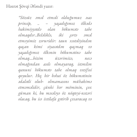
Həzrət Şövqi Əfəndi yazır:
“Sözsüz əməl etməli olduğumuz əsas
prinsip, .. – yaşadığımız ölkədə
hakimiyyətdə olan hökumətə tabe
olmaqdır..Beləliklə, iki şərtə əməl
etməyimiz zəruridir: taun xəstəliyindən
qaçan kimi siyasətdən qaçmaq və
yaşadığımız ölkənin hökumətinə tabe
olmaq....bizim üzərimizə, necə
olmağından asılı olmayaraq, istənilən
qanuni hökumətə tabe olmaq vəzifəsi
qoyulur. Heç bir bəhai öz hökumətinin
ədalətli olub- olmamasını mühakimə
etməməlidir, çünki hər möminin, çox
güman ki, bu məsələyə öz nöqteyi-nəzəri
olacaq, bu isə ixtilafa gətirib çıxaracaq və
bizim birliyimizi məhv edəcək”.
Bəhainin öz ölkəsinə məhəbbəti özünü siyasi
partiyalarda iştirak etməkdə və ya diplomatik və
siyasi fəaliyyətlə məşğul olmaqda deyil, öz
ölkəsinin çiçəklənməsi üçün vicdanlı əməyində,