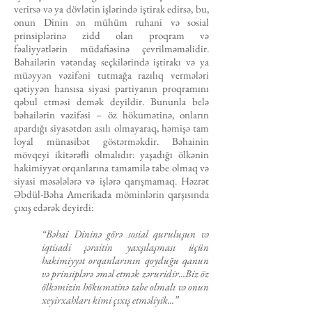
verirsə və ya dövlətin işlərində iştirak edirsə, bu,
onun Dinin ən mühüm ruhani və sosial
prinsiplərinə zidd olan proqram və
fəaliyyətlərin müdafiəsinə çevrilməməlidir.
Bəhailərin vətəndaş seçkilərində iştirakı və ya
müəyyən vəzifəni tutmağa razılıq vermələri
qətiyyən hansısa siyasi partiyanın proqramını
qəbul etməsi demək deyildir. Bununla belə
bəhailərin vəzifəsi – öz hökumətinə, onların
apardığı siyasətdən asılı olmayaraq, həmişə tam
loyal münasibət göstərməkdir. Bəhainin
mövqeyi ikitərəfli olmalıdır: yaşadığı ölkənin
hakimiyyət orqanlarına tamamilə tabe olmaq və
siyasi məsələlərə və işlərə qarışmamaq. Həzrət
Əbdül-Bəha Amerikada möminlərin qarşısında
çıxış edərək deyirdi:
“Bəhai Dininə görə sosial quruluşun və
iqtisadi şəraitin yaxşılaşması üçün
hakimiyyət orqanlarının qoyduğu qanun
və prinsiplərə əməl etmək zəruridir...Biz öz
ölkəmizin hökumətinə tabe olmalı və onun
xeyirxahları kimi çıxış etməliyik...”