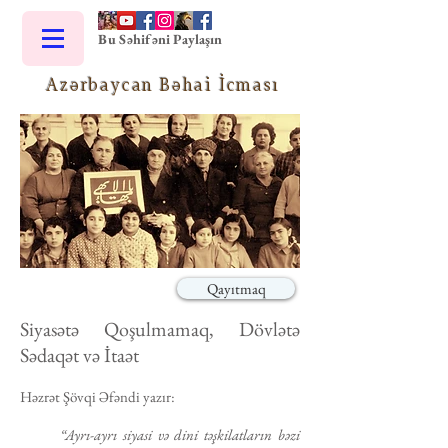
Bu Səhifəni Paylaşın
Azərbaycan Bəhai İcması
Qayıtmaq
Siyasətə Qoşulmamaq, Dövlətə
Sədaqət və İtaət
Həzrət Şövqi Əfəndi yazır:
“Ayrı-ayrı siyasi və dini təşkilatların bəzi