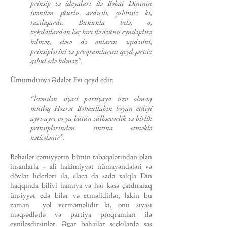
prinsip və ideyaları ilə Bəhai Dininin
istənilən şüurlu ardıcılı, şübhəsiz ki,
razılaşardı. Bununla belə, o,
təşkilatlardan heç biri ilə özünü eyniləşdirə
bilməz, eləcə də onların əqidəsini,
prinsiplərini və proqramlarını qeyd-şərtsiz
qəbul edə bilməz”.
Ümumdünya Ədalət Evi qeyd edir:
“İstənilən siyasi partiyaya üzv olmaq
mütləq Həzrət Bəhaullahın bəyan etdiyi
ayrı-ayrı və ya bütün sülhsevərlik və birlik
prinsiplərindən imtina etməklə
nəticələnir”.
Bəhailər cəmiyyətin bütün təbəqələrindən olan
insanlarla – ali hakimiyyət nümayəndələri və
dövlət liderləri ilə, eləcə də sadə xalqla Din
haqqında biliyi hamıya və hər kəsə çatdıraraq
ünsiyyət edə bilər və etməlidirlər, lakin bu
zaman yol verməməlidir ki, onu siyasi
məqsədlərlə və partiya proqramları ilə
eyniləşdirsinlər. Əgər bəhailər seçkilərdə səs