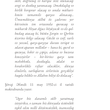
sülh, doğruluq vә barışla әvәz olunacaq:
sevgi və dostluq yaranacaq. Әmәk­daşlıq vә
birlik bәrqәrar olacaq və sonda mühari­
bәnin tamamilә qarşısı alınacaq...
Ümumdünya sülhü öz çadırını yer
kürəsinin tən ortasında quracaq vә
mübarək Hәyat Ağacı böyüyәcәk və elə qol-
budaq atacaq ki, bütün Şәrqin vә Qәrbin
üzərinə kölgə salacaq. Güclü və zəif, varlı
və yoxsul, qarşı-qarşıya duran təriqət və
ədavət aparan millətlər – hansı ki, qurd və
quzuya, bəbir və çəpişə, aslana və buzova
bənzəyirlər – bir-birinə qarşı tam
məhəbbətlə, dostluqla, ədalət və
bərabərliklə rəftar edəcəklər, dünya
elmlәrlә, varlıqların sirlәrinin gerçəkliyi
haqda biliklə və Allahın biliyi ilә dolacaq".
Şövqi Əfəndi 11 may 1932-ci il tarixli
məktubunda yazır:
”Əgər biz davamlı sülh yaratmaq
istəyiriksə, o zaman biz dünyada üstünlük
təşkil edən milli dözümsüzlük, inamsızlıq