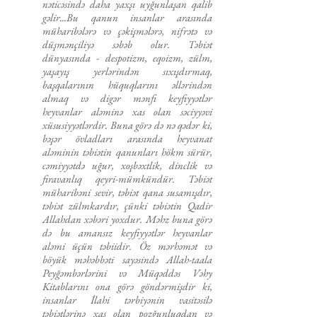
nәticәsindә daha yaxşı uyğunlaşan qalib
gәlir...Bu qanun insanlar arasında
müharibәlәrә vә çәkişmәlәrә, nifrәtә vә
düşmәnçiliyә sәbәb olur. Tәbiәt
dünyasında - despotizm, eqoizm, zülm,
yaşayış yerlәrindәn sıxışdırmaq,
başqalarının hü­quqlarını әllәrindәn
almaq vә digәr mәnfi keyfiyyәtlәr
heyvanlar alәminә xas olan sәciyyәvi
xüsusiyyәtlәrdir. Buna görә dә nә qәdәr ki,
bәşәr övladları arasında heyvanat
alәminin tәbiәtin qanunları hökm sürür,
cәmiyyәtdә uğur, xoşbәxtlik, dinclik vә
firavanlıq qeyri-mümkündür. Tәbiәt
müharibәni sevir, tәbiәt qana susamışdır,
tәbiәt zülmkardır, çünki tәbiәtin Qadir
Allahdan xәbәri yoxdur. Mәhz buna görə
dә bu amansız keyfiyyәtlәr heyvanlar
alәmi üçün tәbiidir. Öz mәrhәmәt vә
böyük mәhәbbәti sayәsindә Allah-taala
Peyğәmbәrlәrini vә Müqәddәs Vәhy
Kitablarını ona görə göndәrmişdir ki,
insanlar İlahi tәrbiyәnin vasitәsilә
tәbiәtlәrinә xas olan pozğunluqdan vә