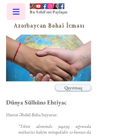
Bu Səhifəni Paylaşın
Azərbaycan Bəhai İcması
Qayıtmaq
Dünya Sülhünə Ehtiyac
Hәzrәt Әbdül-Bәha buyurur:
"Tәbiәt alәmindә yaşayış uğrunda
mübarizә hakim mövqedәdir vә bunun da