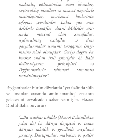
nadanlıq zülmәtindәn azad olsunlar,
xeyirxahlıq idealları vә mәnәvi dәyәrlәrlә
mәtinlәşsinlәr, mәrhәmәt hisslәrinin
şәfәqinә çevrilsinlәr. Lakin yüz min
dәfәlәrlә tәәssüflәr olsun! Millәtlәr ara­
sında mövcud olan xurafatlar,
uydurulmuş ixtilaflar vә dini
qarşıdurmalar ümumi tәrәqqinin lәngi­
mәsinә sәbәb olmuşdur. Geriyә doğru bu
hәrәkәt ondan irәli gәlmişdir ki, İlahi
sivilizasiyanın prinsiplәri vә
Peyğәmbәrlәrin tәlimlәri tamamilә
unudulmuşdur".
Peyğәmbәrlәr bütün dövrlәrdә "yer üzündә sülh
vә in­san­lar arasında әmin-amanlıq" erasının
gәlәcәyini әvvәlcәdәn xә­bәr vermişlәr. Hәzrәt
Әbdül-Bәha buyurur:
"...Bu ecazkar tsikildə (Həzrət Bəhaullahın
gəlişi ilə) bu dünya dәyişәcәk və insan
dünyası sakitlik vә gözәlliklə meydana
çıxacaq. Dartışmalar, mübahisə vә qәtllәr