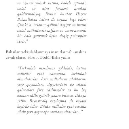
və özünü yüksək tutma, habelə iqtisadi,
sosial və dini fərqləri aradan
qaldırmalıyıq. Bütün bunlar Həzrət
Bəhaullahın təlimi ilə həyata keçə bilər.
Çünki o, insanın qəlbini dəyişir və bizim
sosial mühitimizi sağlam və əmin-amanlı
bir hala gətirmək üçün dəqiq prinsiplər
verir.”
Bəhailər tərkisilahlanmaya inanırlarmı? -sualına
cavab olaraq Həzrət Əbdül-Bəha yazır:
“Tərkisilah məsələsinə gəldikdə, bütün
millətlər eyni zamanda tərkisilah
olmalıdırlar. Bəzi millətlərin silahlarını
yerə qoymaları, digərlərinin isə silahlı
qalmaları fərz edilməzdir və bu heç
zaman sülhə gətirib çıxara bilməz. Dünya
sülhü Beynəlxalq razılaşma ilə həyata
keçirilə bilər. Bütün millətlər eyni vaxtda
silahı yerə qoymağa razılaşmalıdırlar...”
Həzrət Əbdül-Bəha “İlahi Sivilizasiyanın
Sirləri” kitabın­da yazır: