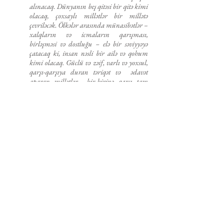
alınacaq. Dünyanın beş qitəsi bir qitə kimi
olacaq, çoxsaylı millətlər bir millətə
çevriləcək. Ölkələr arasında münasibətlər –
xalqların və icmaların qarışması,
birləşməsi və dostluğu – elə bir səviyyəyə
çatacaq ki, insan nəsli bir ailə və qohum
kimi olacaq. Güclü və zəif, varlı və yoxsul,
qarşı-qarşıya duran təriqət və ədavət
aparan millətlər bir-birinə qarşı tam
məhəbbətlə, dostluqla, ədalət və
bərabərliklə rəftar edəcəklər, dünya
elmlərlə və Allahın biliyilə dolacaq”.
Həzrət Şövqi Əfəndinin Amerika bəhailərinə
ünvanlandırdığı 11 mart 1936-cı il tarixli
məktubunda deyilir:
Bəşəriyyətin indi yaxınlaşdığı ideal –
bütün xalqların birliyi­dir. Ailənin,
tayfaların, ölkələrin və millətlərin
formalaş­ması mərhələləri insan
sivilizasiyası tarixində sınaqdan çıxmış və
uğurla başa çatmış mərhələdir. Bütün
dünyanın birliyini həyata keçirmək bütün