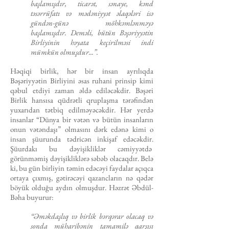
başlamışdır, ticarət, sənaye, kənd
təsərrüfatı və mədəniyyət əlaqələri isə
gündən-günə möhkəmlənməyə
başlamışdır. Deməli, bütün Bəşəriyyətin
Birliyinin həyata keçirilməsi indi
mümkün olmuşdur...”.
Həqiqi birlik, hər bir insan ayrılıqda
Bəşəriyyətin Birliyini əsas ruhani prinsip kimi
qəbul etdiyi zaman əldə ediləcəkdir. Bəşəri
Birlik hansısa qüdrətli qruplaşma tərəfindən
yuxarıdan tətbiq edil­məyəcəkdir. Hər yerdə
insanlar “Dünya bir vətən və bütün insan­ların
onun vətəndaşı” olmasını dərk edənə kimi o
insan şüurunda tədricən inkişaf edəcəkdir.
Şüurdakı bu dəyişikliklər cəmiyyətdə
görünməmiş dəyişikliklərə səbəb olacaqdır. Belə
ki, bu gün birliyin təmin edəcəyi faydalar açıqca
ortaya çıxmış, gətirəcəyi qazancların nə qədər
böyük olduğu aydın olmuşdur. Həzrət Əbdül-
Bəha buyurur:
“Əməkdaşlıq və birlik bərqərar olacaq və
sonda müha­ribənin tamamilə qarşısı