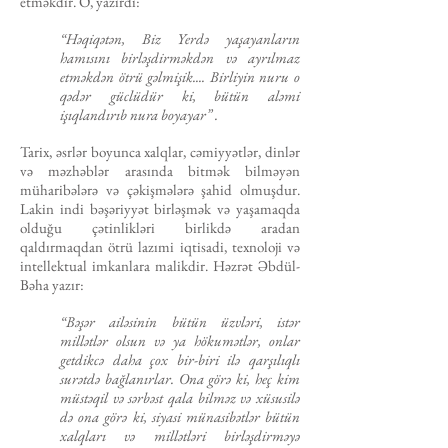
etməkdir. O, yazırdı:
“Həqi­qətən, Biz Yerdə yaşayanların
hamısını birləşdirməkdən və ayrılmaz
etməkdən ötrü gəlmişik.... Birliyin nuru o
qədər güclüdür ki, bütün aləmi
işıqlandırıb nura boyayar” .
Tarix, əsrlər boyunca xalqlar, cəmiyyətlər, dinlər
və məzhəblər arasında bitmək bilməyən
müharibələrə və çəkişmələrə şahid olmuşdur.
Lakin indi bəşəriyyət birləşmək və yaşamaqda
olduğu çətinlikləri birlikdə aradan
qaldırmaqdan ötrü lazımi iqtisadi, texnoloji və
intellektual imkanlara malikdir. Həzrət Əbdül-
Bəha yazır:
“Bəşər ailəsinin bütün üzvləri, istər
millətlər olsun və ya hökumətlər, onlar
getdikcə daha çox bir-biri ilə qarşılıqlı
surətdə bağlanırlar. Ona görə ki, heç kim
müstəqil və sərbəst qala bilməz və xüsusilə
də ona görə ki, siyasi münasibətlər bütün
xalqları və millətləri birləşdirməyə