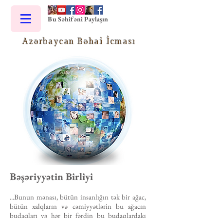
Bu Səhifəni Paylaşın
Azərbaycan Bəhai İcması
Bəşəriyyətin Birliyi
...Bunun mənası, bütün insanlığın tək bir ağac,
bütün xalqların və cəmiyyətlərin bu ağacın
budaqları və hər bir fərdin bu budaqlardakı