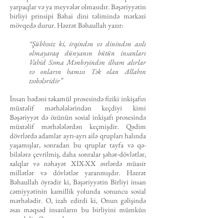
yarpaqlar və ya meyvələr olmasıdır. Bəşəriyyətin
birliyi prinsipi Bəhai dini təlimində mərkəzi
mövqedə durur. Həzrət Bəhaullah yazır:
“Şübhəsiz ki, irqindən və dinindən asılı
olmayaraq dünyanın bütün insanları
Vahid Səma Mənbəyindən ilham alırlar
və onların hamısı Tək olan Allahın
təəbələridir”
İnsan bədəni təkamül prosesində fiziki inkişafın
müxtəlif mərhələlərindən keçdiyi kimi
Bəşəriyyət də özünün sosial inkişafı prosesində
müxtəlif mərhələlərdən keçmişdir. Qədim
dövrlərdə adamlar ayrı-ayrı ailə qrupları halında
yaşamışlar, sonradan bu qruplar tayfa və qə­
bilələrə çevrilmiş, daha sonralar şəhər-dövlətlər,
xalqlar və nəhayət XIX-XX əsrlərdə müasir
millətlər və dövlətlər yaranmışdır. Həzrət
Bəhaullah öyrədir ki, Bəşəriyyətin Birliyi insan
cəmiyyətinin kamillik yolunda so­nuncu sosial
mərhələdir. O, izah edirdi ki, Onun gəlişində
əsas məqsəd insanların bu birliyini mümkün