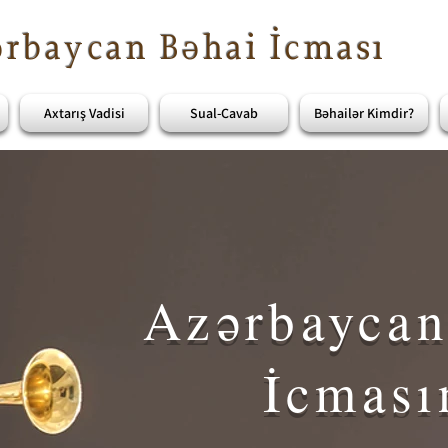
rbaycan Bəhai İcması
Axtarış Vadisi
Sual-Cavab
Bəhailər Kimdir?
Azərbaycan
İcması