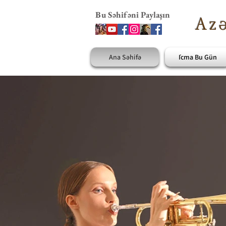
Bu Səhifəni Paylaşın
Azə
Ana Səhifə
İcma Bu Gün