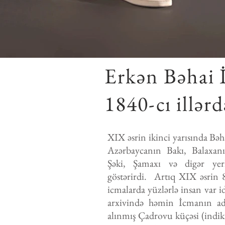
Erkən Bəhai 
1840-cı illər
XIX əsrin ikinci yarısında Bəh
Azərbaycanın Bakı, Balaxan
Şəki, Şamaxı və digər yerl
göstərirdi. Artıq XIX əsrin 8
icmalarda yüzlərlə insan var i
arxivində həmin İcmanın ad
alınmış Çadrovu küçəsi (indik