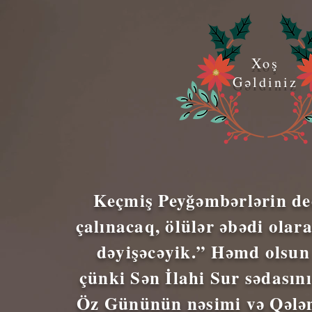
Xoş
Gəldiniz
Keçmiş Peyğəmbərlərin de
çalınacaq, ölülər əbədi olara
dəyişəcəyik.” Həmd olsun
çünki Sən İlahi Sur sədasını
Öz Gününün nəsimi və Qələmi