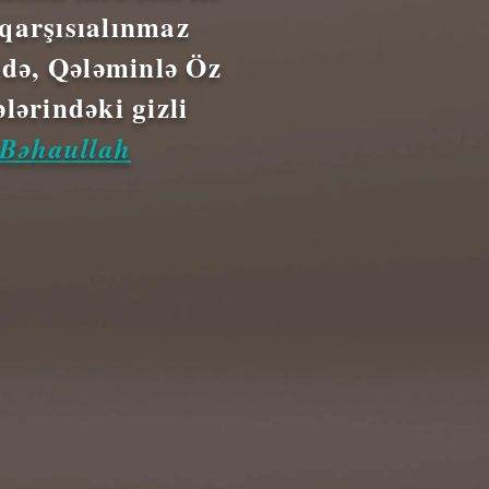
 qarşısıalınmaz
ndə, Qələminlə Öz
lərindəki gizli
Bəhaullah