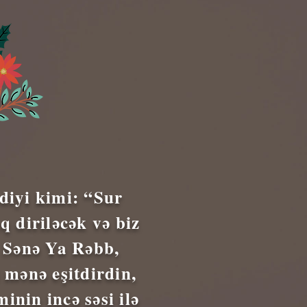
diyi kimi: “Sur
q diriləcək və biz
 Sənə Ya Rəbb,
 mənə eşitdirdin,
nin incə səsi ilə