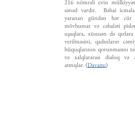
216 nömrəli evin mülkiyyə
sənəd vardır.
Bəhai icmal
yaranan gündən hər cür d
mövhumat və cəhaləti pisləmi
uşaqlara, xüsusən də qızlara
verilməsini, qadınların cəmi
hüquqlarının qorunmasını təb
və xalqlararası dialoq və 
atmışlar.
(
Davamı
)