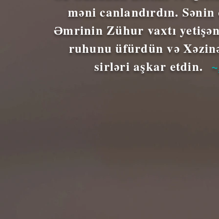
məni canlandırdın. Sənin
Əmrinin Zühur vaxtı yetişə
ruhunu üfürdün və Xəzinə
sirləri aşkar etdin.
~