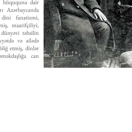
t hüququna dair
arı Azərbaycanda
ini fanatizmi,
ş, maarifçiliyi,
 dünyəvi təhsilin
yyətdə və ailədə
liğ etmiş, dinlər
əməkdaşlığa can