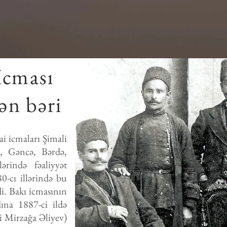
İcması
dən bəri
ai icmaları Şimali
ı, Gəncə, Bərdə,
ərində fəaliyyət
0-cı illərində bu
di. Bakı icmasının
ına 1887-ci ildə
i Mirzağa Əliyev)