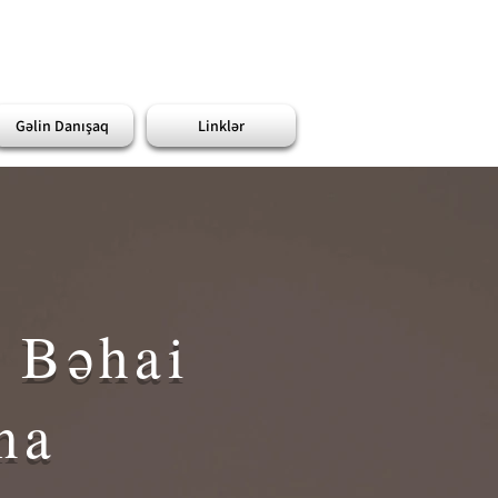
Gəlin Danışaq
Linklər
 Bəhai
na